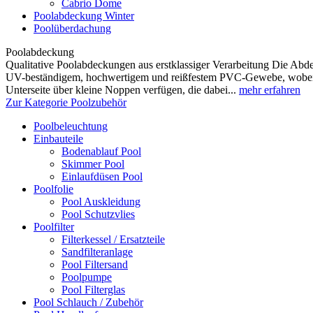
Cabrio Dome
Poolabdeckung Winter
Poolüberdachung
Poolabdeckung
Qualitative Poolabdeckungen aus erstklassiger Verarbeitung Die Abde
UV-beständigem, hochwertigem und reißfestem PVC-Gewebe, wobei So
Unterseite über kleine Noppen verfügen, die dabei...
mehr erfahren
Zur Kategorie Poolzubehör
Poolbeleuchtung
Einbauteile
Bodenablauf Pool
Skimmer Pool
Einlaufdüsen Pool
Poolfolie
Pool Auskleidung
Pool Schutzvlies
Poolfilter
Filterkessel / Ersatzteile
Sandfilteranlage
Pool Filtersand
Poolpumpe
Pool Filterglas
Pool Schlauch / Zubehör