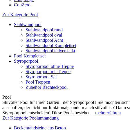
ConZero
Zur Kategorie Pool
Stahlwandpool
Stahlwandpool rund
Stahlwandpool oval
Stahlwandpool Acht
Stahlwandpool Komplettset
Stahlwandpool teilversenkt
Pool Komplettset
Styroporpool
Styroporpool ohne Treppe
Styroporpool mit Treppe
Styroporpool Set
Pool Treppen
Zubehör Rechteckpool
Pool
Stilvoller Pool für Ihren Garten - der Styroporpool1 Sie möchten sic
anschaffen, der nicht nur funktional, sondern auch stilvoll ist? Dann so
Styroporpool entscheiden! Diese Pools bestehen...
mehr erfahren
Zur Kategorie Poolumrandung
Beckenrandsteine aus Beton