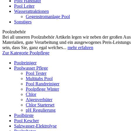
Pool Handlauf
Pool Leiter
Wasserattraktionen
Gegenstromanlage Pool
Sonstiges
Poolzubehör
Bei all unseren Poolzubehör Artikeln legen wir neben der großen Au
Materialien, gute Verarbeitung und ein ausgewogenes Preis-Leistungs
sein, dass Sie, ganz egal welches...
mehr erfahren
Zur Kategorie Poolpflege
Poolreiniger
Poolwasser Pflege
Pool Tester
Multitabs Pool
Pool Randreiniger
Poolpflege Winter
Chlor
Algenverhüter
Chlor Starterset
pH Regulierung
Poolbürste
Pool Kescher
Salzwasser-Elektrolyse